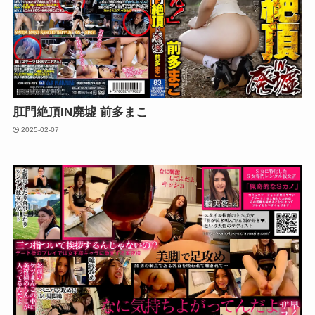
肛門絶頂IN廃墟 前多まこ
2025-02-07