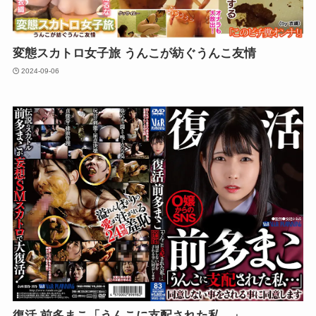
変態スカトロ女子旅 うんこが紡ぐうんこ友情
2024-09-06
復活 前多まこ「うんこに支配された私…」