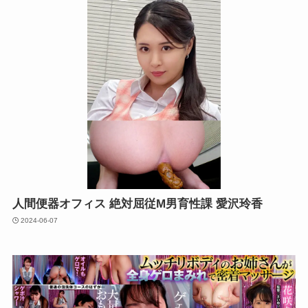
人間便器オフィス 絶対屈従M男育性課 愛沢玲香
2024-06-07