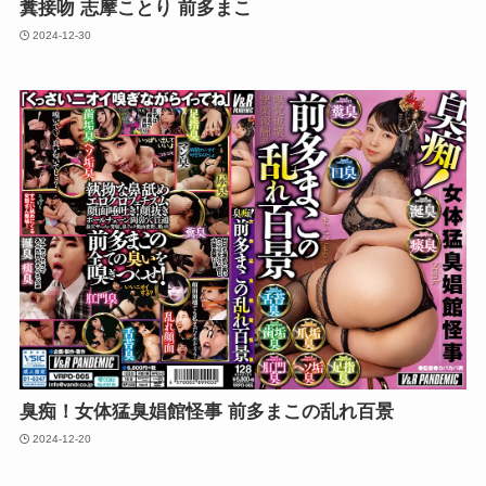
糞接吻 志摩ことり 前多まこ
2024-12-30
臭痴！女体猛臭娼館怪事 前多まこの乱れ百景
2024-12-20