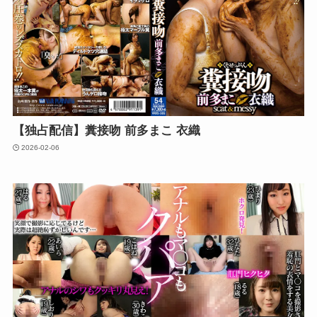
【独占配信】糞接吻 前多まこ 衣織
2026-02-06