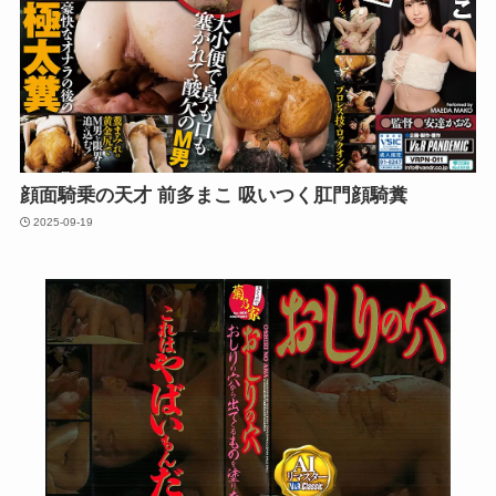
顔面騎乗の天才 前多まこ 吸いつく肛門顔騎糞
2025-09-19