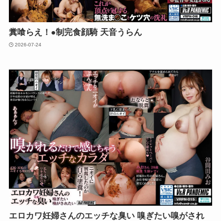
糞喰らえ！●制完食顔騎 天音うらん
2026-07-24
エロカワ妊婦さんのエッチな臭い 嗅ぎたい嗅がされ