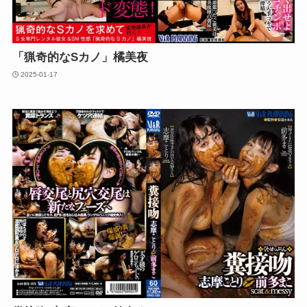
「猟奇的なSカノ」橘美夜
2025-01-17